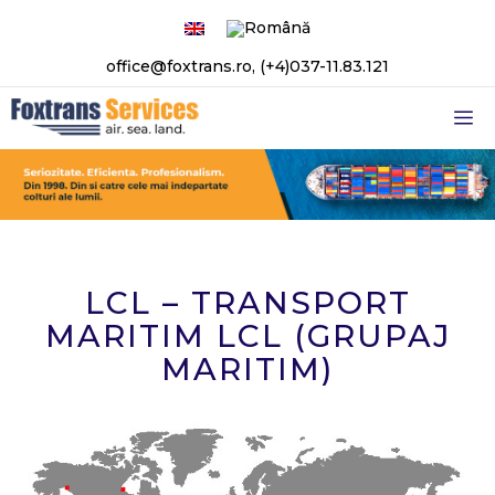
Sari
la
office@foxtrans.ro
,
(+4)037-11.83.121
conținut
M
LCL – TRANSPORT
MARITIM LCL (GRUPAJ
MARITIM)