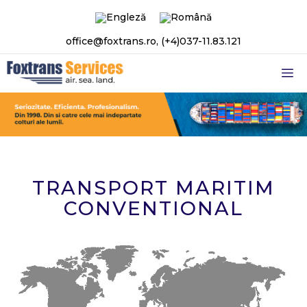
Sari
la
office@foxtrans.ro
,
(+4)037-11.83.121
conținut
M
TRANSPORT MARITIM
CONVENTIONAL